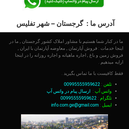
آدرس ما : گرجستان – شهر تفلیس
ما در کنار شما هستیم با مشاور املاک کشور گرجستان , ما در
اینجا خدمات : فروش آپارتمان , معاوضه آپارتمان با ایران ,
فروش زمین و باغ , اجاره ماهیانه و اجاره روزانه را در اینجا
ارایه میدهیم .
فقط کافیست با ما تماس بگیرید .
تلفن
:
00995555959622
واتس آپ
:
ارسال پیام در واتس آپ
تلگرام
:
00995555959622
ایمیل
:
info.com.ge@gmail.com